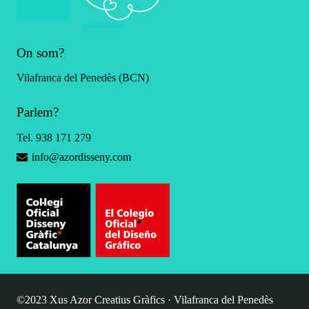
On som?
Vilafranca del Penedès (BCN)
Parlem?
Tel. 938 171 279
info@azordisseny.com
©2023 Xus Azor Creatius Gràfics · Vilafranca del Penedès