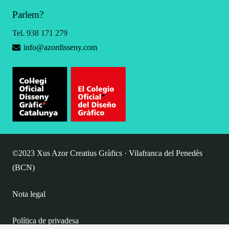
Parlem?
Tel. 938 171 279
info@azordisseny.com
©2023 Xus Azor Creatius Gràfics · Vilafranca del Penedès
(BCN)
Nota legal
Política de privadesa