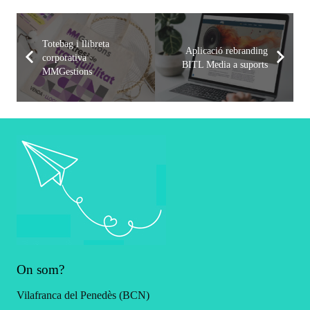
Totebag i llibreta
Aplicació rebranding
corporativa ·
BITL Media a suports
MMGestions
On som?
Vilafranca del Penedès (BCN)