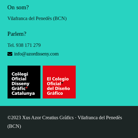
On som?
Vilafranca del Penedès (BCN)
Parlem?
Tel. 938 171 279
info@azordisseny.com
©2023 Xus Azor Creatius Gràfics · Vilafranca del Penedès
(BCN)