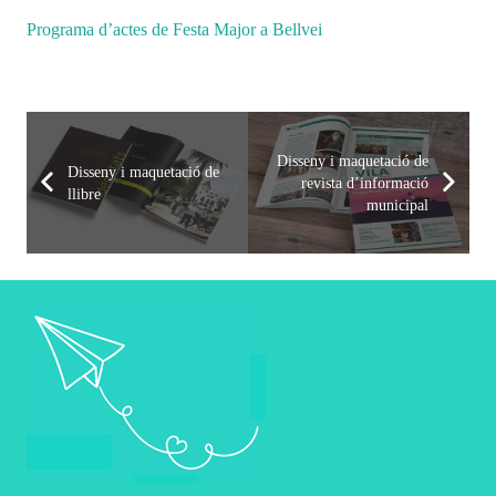
Programa d’actes de Festa Major a Bellvei
Disseny i maquetació de
Disseny i maquetació de
revista d’informació
llibre
municipal