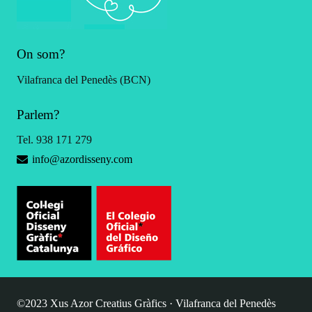
On som?
Vilafranca del Penedès (BCN)
Parlem?
Tel. 938 171 279
info@azordisseny.com
©2023 Xus Azor Creatius Gràfics · Vilafranca del Penedès