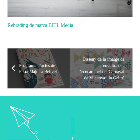
Rebrading de marca BITL Media
Disseny de la imatge de
Programa d’actes de
l’envoltori de
Festa Major a Bellvei
l’ecocaramel del Carnaval
de Vilanova i la Geltrú