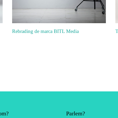
Rebrading de marca BITL Media
T
om?
Parlem?