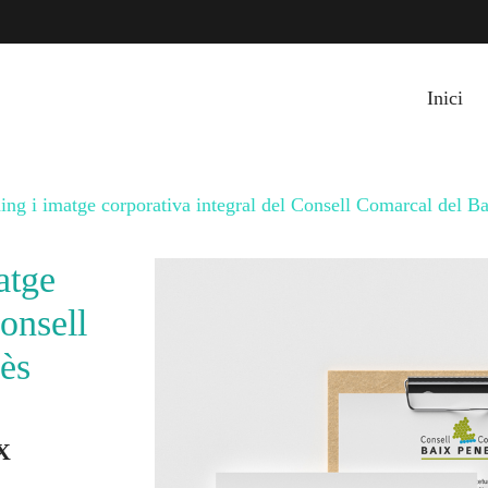
Inici
ing i imatge corporativa integral del Consell Comarcal del B
atge
Consell
ès
X