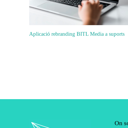
Aplicació rebranding BITL Media a suports
On s