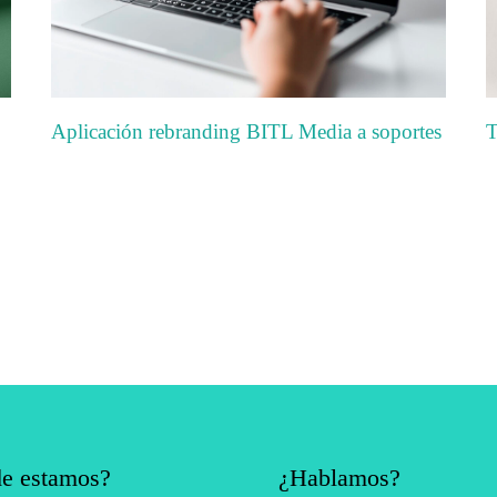
Aplicación rebranding BITL Media a soportes
T
e estamos?
¿Hablamos?