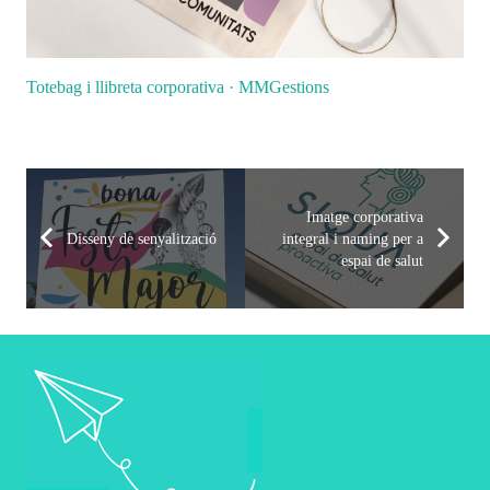
Totebag i llibreta corporativa · MMGestions
Imatge corporativa
Disseny de senyalització
integral i naming per a
espai de salut