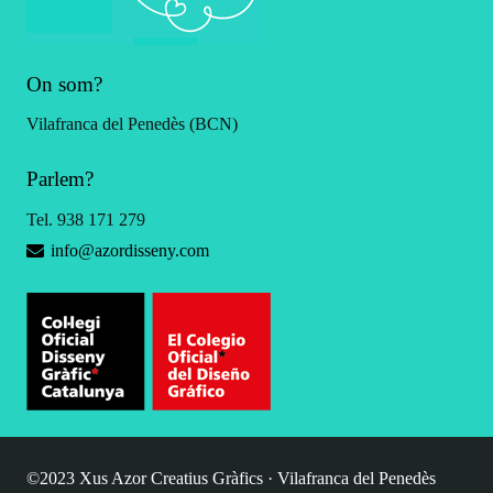
On som?
Vilafranca del Penedès (BCN)
Parlem?
Tel. 938 171 279
info@azordisseny.com
©2023 Xus Azor Creatius Gràfics · Vilafranca del Penedès