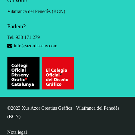
On som?
Vilafranca del Penedès (BCN)
Parlem?
Tel. 938 171 279
info@azordisseny.com
©2023 Xus Azor Creatius Gràfics · Vilafranca del Penedès
(BCN)
Nota legal