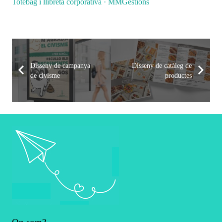
Totebag i llibreta corporativa · MMGestions
Disseny de campanya
Disseny de catàleg de
de civisme
productes