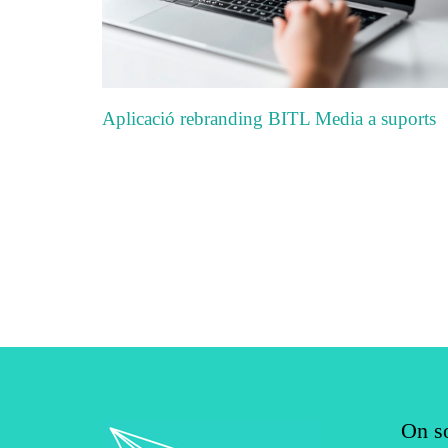
Aplicació rebranding BITL Media a suports
On s