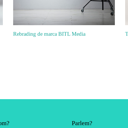
Rebrading de marca BITL Media
T
om?
Parlem?