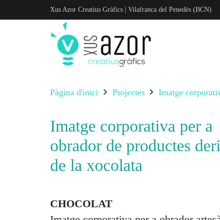
Xus Azor Creatius Gràfics | Vilafranca del Penedès (BCN)
Pàgina d'inici
Projectes
Imatge corporativ
Imatge corporativa per a
obrador de productes deri
de la xocolata
CHOCOLAT
Imatge corporativa per a obrador artes