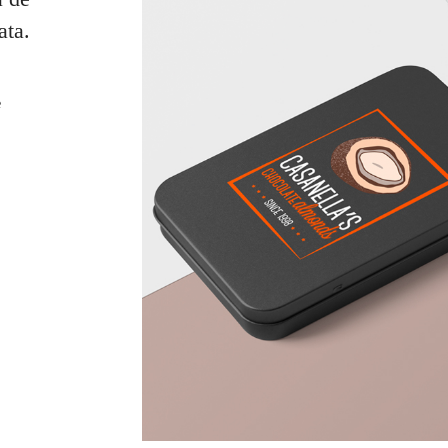
ata.
e